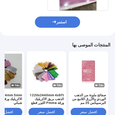
استمر
المنتجات الموصى بها
صفائح ملونة من الذهب
1220x2440mm 4x8ft
الوردي والأزرق اللامع من
الذهب بريق الاكريليك
الاكريليك ورقة م
البرسبيكس 25 مم
ورقة Pmma الليزر قطع
شبكي
افضل سعر
افضل سعر
افضل سع