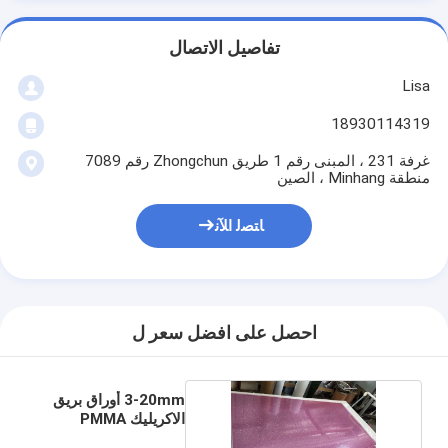
تفاصيل الاتصال
Lisa
18930114319
غرفة 231 ، المبنى رقم 1 طريق Zhongchun رقم 7089
منطقة Minhang ، الصين
ﺎﺘﺼﻟ ﺍﻶﻧ
احصل على افضل سعر ل
3-20mm أوراق بريق
الاكريليك PMMA
للقطع بالليزر