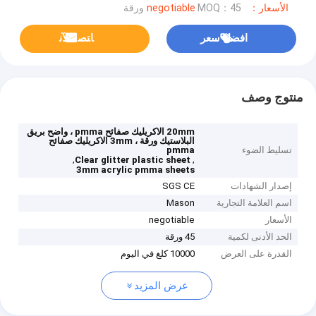
الأسعار：negotiable
MOQ：45 ورقة
افضل سعر
ﺎﺘﺼﻟ ﺍﻶﻧ
منتوج وصف
20mm الاكريليك صفائح pmma ، واضح بريق
البلاستيك ورقة ، 3mm الاكريليك صفائح
تسليط الضوء
pmma
,
,
Clear glitter plastic sheet
3mm acrylic pmma sheets
إصدار الشهادات
SGS CE
اسم العلامة التجارية
Mason
الأسعار
negotiable
الحد الأدنى لكمية
45 ورقة
القدرة على العرض
10000 كلغ في اليوم
عرض المزيد