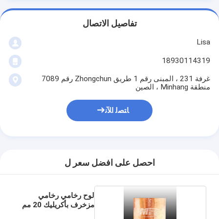
تفاصيل الاتصال
Lisa
18930114319
غرفة 231 ، المبنى رقم 1 طريق Zhongchun رقم 7089
منطقة Minhang ، الصين
ﺎﺘﺼﻟ ﺍﻶﻧ
احصل على افضل سعر ل
لوح رخامي رخامي
مزخرف بأكريليك 20 مم