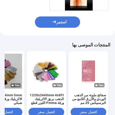
استمر
المنتجات الموصى بها
صفائح ملونة من الذهب
1220x2440mm 4x8ft
الوردي والأزرق اللامع من
الذهب بريق الاكريليك
الاكريليك ورقة م
البرسبيكس 25 مم
ورقة Pmma الليزر قطع
شبكي
افضل سعر
افضل سعر
افضل سع