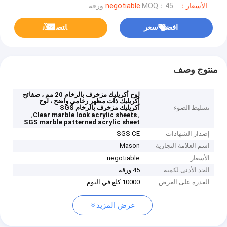
الأسعار：negotiable
MOQ：45 ورقة
افضل سعر
ﺎﺘﺼﻟ ﺍﻶﻧ
منتوج وصف
لوح أكريليك مزخرف بالرخام 20 مم ، صفائح
أكريليك ذات مظهر رخامي واضح ، لوح
تسليط الضوء
أكريليك مزخرف بالرخام SGS
,
,
Clear marble look acrylic sheets
SGS marble patterned acrylic sheet
إصدار الشهادات
SGS CE
اسم العلامة التجارية
Mason
الأسعار
negotiable
الحد الأدنى لكمية
45 ورقة
القدرة على العرض
10000 كلغ في اليوم
عرض المزيد