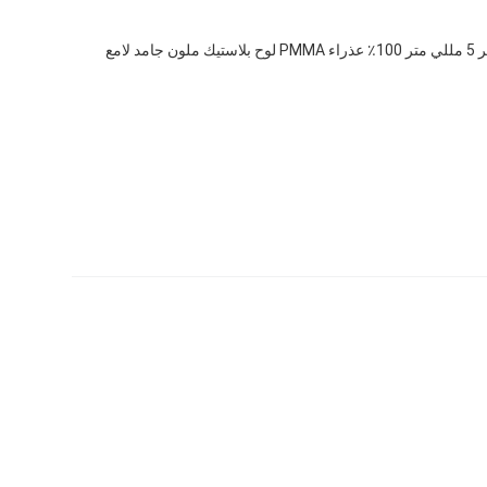
شنغهاي ميسون 2 مللي متر 3 مللي متر 5 مللي متر 100٪ عذراء PMMA لوح بلاستيك ملون جامد لامع