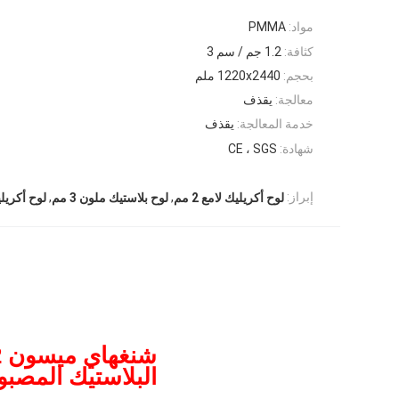
مواد:
PMMA
كثافة:
1.2 جم / سم 3
بحجم:
1220x2440 ملم
معالجة:
يقذف
خدمة المعالجة:
يقذف
شهادة:
CE ، SGS
,
,
إبراز:
لوح أكريليك لامع 2 مم
لوح بلاستيك ملون 3 مم
لوح أكريليك 
شنغهاي ميسون 2 مم 3 مم 5 مم 100٪
البلاستيك المصبو