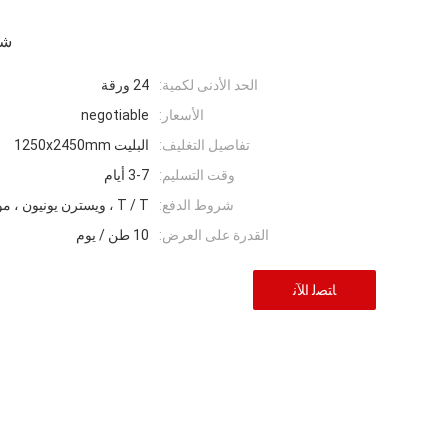
شر
الحد الأدنى لكمية:
24 ورقة
الأسعار:
negotiable
تفاصيل التغليف:
البليت 1250x2450mm
وقت التسليم:
3-7 أيام
شروط الدفع:
T / T ، ويسترن يونيون ، موني جرام ، L / C.
القدرة على العرض:
10 طن / يوم
ﺎﺘﺼﻟ ﺍﻶﻧ