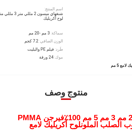
اسم المنتج:
لوح أكريليك
سماكة:
3 مم -20 مم
الوزن الصافي:
7.2 كجم
طَرد:
فيلم PE والبليت
موك:
24 ورقة
لامع 5 مم
منتوج وصف
فيرجن PMMA
ب الصلب الملون
لوح أكريليك لامع