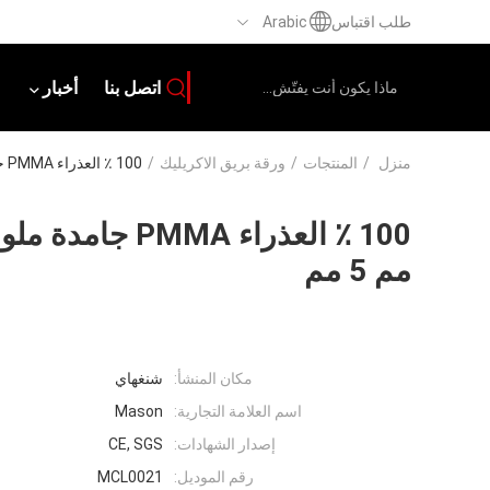
طلب اقتباس
Arabic
اتصل بنا
أخبار
منزل
/
المنتجات
/
ورقة بريق الاكريليك
/
100 ٪ العذراء PMMA جامدة ملونة بريق الاكريليك ورقة 2 مم 3 مم 5 مم
مم 5 مم
مكان المنشأ:
شنغهاي
اسم العلامة التجارية:
Mason
إصدار الشهادات:
CE, SGS
رقم الموديل:
MCL0021