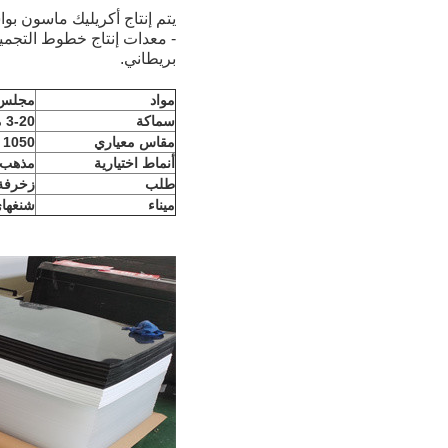
يتم إنتاج أكريليك ماسون بواسطة العلامة
- معدات إنتاج خطوط التجميع المعل
بريطاني.
مواد
مجلس ا
سماكة
3-20 ملم
مقاس معياري
1050 × 630 ملم ، 1050 × 1860 ملم
أنماط اختيارية
مذهب ،
طلب
زخرفة ا
ميناء
شنغها