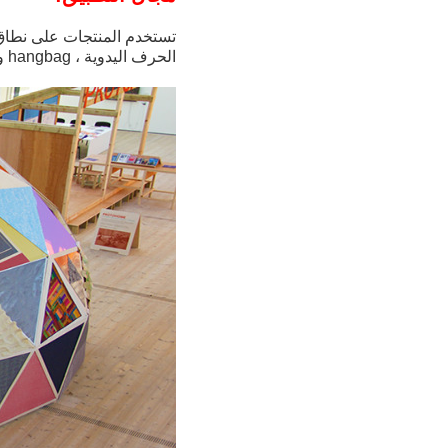
تستخدم المنتجات على نطاق و
الحرف اليدوية ، hangbag وهلم جرا.