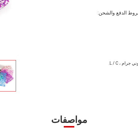
وط الدفع والشحن:
مواصفات