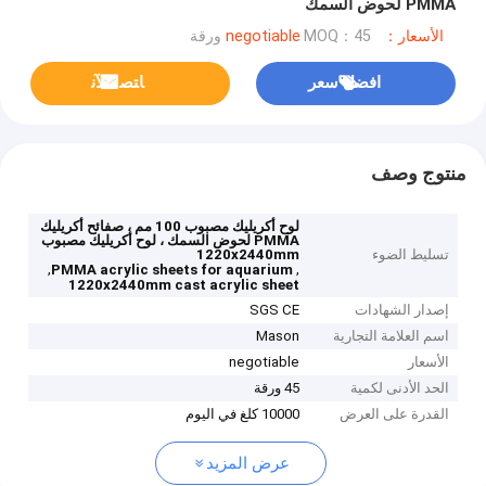
PMMA لحوض السمك
الأسعار：negotiable
MOQ：45 ورقة
افضل سعر
ﺎﺘﺼﻟ ﺍﻶﻧ
منتوج وصف
لوح أكريليك مصبوب 100 مم ، صفائح أكريليك
PMMA لحوض السمك ، لوح أكريليك مصبوب
تسليط الضوء
1220x2440mm
,
,
PMMA acrylic sheets for aquarium
1220x2440mm cast acrylic sheet
إصدار الشهادات
SGS CE
اسم العلامة التجارية
Mason
الأسعار
negotiable
الحد الأدنى لكمية
45 ورقة
القدرة على العرض
10000 كلغ في اليوم
عرض المزيد