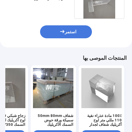
لحوض السمك
استمر
المنتجات الموصى بها
100٪ مادة عذراء نقية
شفاف 50mm 80mm
110 مللي متر لوح
سميكة ورقة حوض
لوح أكريليك لح
أكريليك شفاف لجدار
السمك الاكريليك
حوض السمك العام
المصبوب
مم