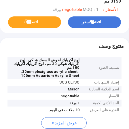
3150 مم
الأسعار：negotiable
MOQ：1 ورقة
افضل سعر
ﺎﺘﺼﻟ ﺍﻶﻧ
منتوج وصف
لوح أكريليك لحوض السمك شبكي ، لوح
أكريليك شبكي 30 مم ، لوح أكريليك أكريليك
تسليط الضوء
100 مم
,
,
30mm plexiglass acrylic sheet
100mm Aquarium Acrylic Sheet
إصدار الشهادات
SGS CE ISO
اسم العلامة التجارية
Mason
الأسعار
negotiable
الحد الأدنى لكمية
1 ورقة
القدرة على العرض
10 ملاءات في اليوم
عرض المزيد