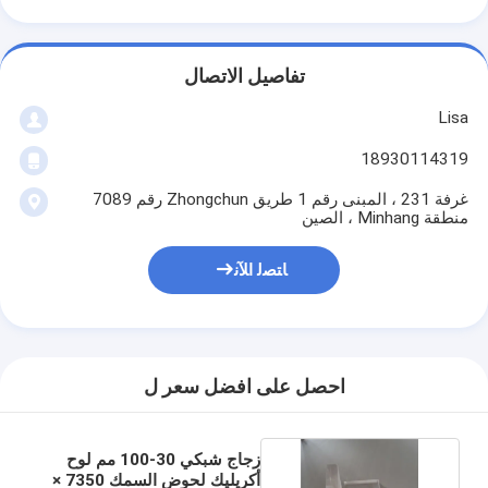
تفاصيل الاتصال
Lisa
18930114319
غرفة 231 ، المبنى رقم 1 طريق Zhongchun رقم 7089
منطقة Minhang ، الصين
ﺎﺘﺼﻟ ﺍﻶﻧ
احصل على افضل سعر ل
زجاج شبكي 30-100 مم لوح
أكريليك لحوض السمك 7350 ×