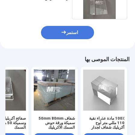
3150 مم
استمر
المنتجات الموصى بها
100٪ مادة عذراء نقية
شفاف 50mm 80mm
صفائح أكريليك ش
110 مللي متر لوح
سميكة ورقة حوض
وسميكة 0
أكريليك شفاف لجدار
السمك الاكريليك
السمك
حوض السمك العام
المصبوب