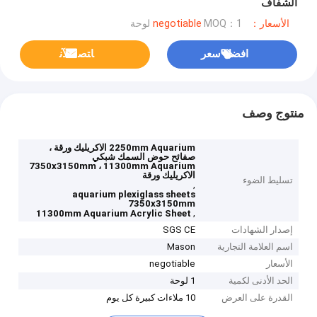
الشفاف
الأسعار：negotiable
MOQ：1 لوحة
افضل سعر
ﺎﺘﺼﻟ ﺍﻶﻧ
منتوج وصف
2250mm Aquarium الاكريليك ورقة ،
صفائح حوض السمك شبكي
7350x3150mm ، 11300mm Aquarium
الاكريليك ورقة
تسليط الضوء
,
aquarium plexiglass sheets
7350x3150mm
,
11300mm Aquarium Acrylic Sheet
إصدار الشهادات
SGS CE
اسم العلامة التجارية
Mason
الأسعار
negotiable
الحد الأدنى لكمية
1 لوحة
القدرة على العرض
10 ملاءات كبيرة كل يوم