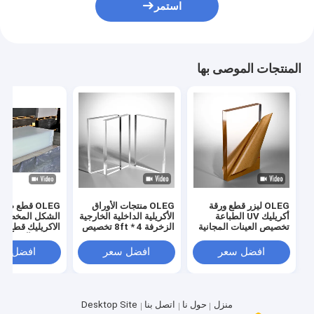
استمر
المنتجات الموصى بها
OLEG ليزر قطع ورقة
OLEG منتجات الأوراق
OLEG قطع صغ
أكريليك UV الطباعة
الأكريلية الداخلية الخارجية
الشكل المخصص
تخصيص العينات المجانية
الزخرفة 4 * 8ft تخصيص
الاكريليك قطع إ
مقاوم للآثار للحو
الأمنية
افضل سعر
افضل سعر
افضل سع
منزل
حول نا
اتصل بنا
Desktop Site