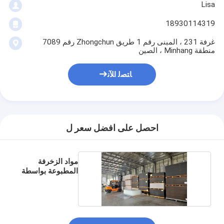
Lisa
18930114319
غرفة 231 ، المبنى رقم 1 طريق Zhongchun رقم 7089
منطقة Minhang ، الصين
ﺎﺘﺼﻟ ﺍﻶﻧ
احصل على افضل سعر ل
مواد الزخرفة
المطبوعة بواسطة
OLEG