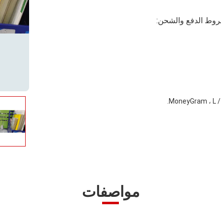
وط الدفع والشحن:
مواصفات