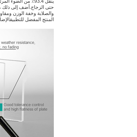
ينقل 93.4٪ من الضوء المرئي ولا يوجد أي منتج آخر يقدم ضوءًا أفضل
حتى الزجاج.أضف إلى ذلك مق
والصلابة وخفة الوزن ومقاو
المنتج المفضل للتطبيق
الإضاف