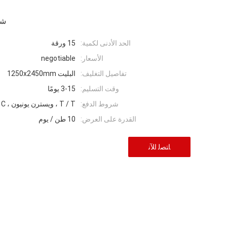
شر
الحد الأدنى لكمية:
15 ورقة
الأسعار:
negotiable
تفاصيل التغليف:
البليت 1250x2450mm
وقت التسليم:
3-15 يومًا
شروط الدفع:
T / T ، ويسترن يونيون ، MoneyGram ، L / C.
القدرة على العرض:
10 طن / يوم
ﺎﺘﺼﻟ ﺍﻶﻧ