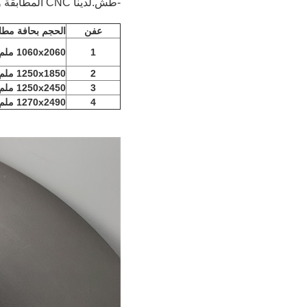
-طش.
لدينا CNC المطابقة والقطع بالليزر ،
عفن
الحجم بحافة مطا
1
1060x2060 ملم
2
1250x1850 ملم
3
1250x2450 ملم
4
1270x2490 ملم