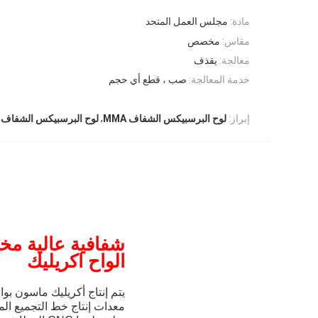
مادة:
مجلس العمل المتحد
مقاس:
مخصص
معالجة:
يقذف
خدمة المعالجة:
صب ، قطع أي حجم
,
إبراز:
لوح البرسبيكس الشفاف MMA
لوح البرسبيكس الشفاف 10 مم
شفافية عالية م
الواح اكريليك
يتم إنتاج أكريليك ماسون بواسطة العلامة
معدات إنتاج خط التجميع المجهزة ب