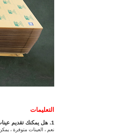
التعليمات
1. هل يمكنك تقديم عينات؟كم من الوقت تستغرق؟
نعم ، العينات متوفرة ، يمكن إرساله