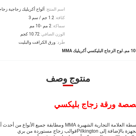
اسم المنتج:
ألواح أكريليك زجاجية زجا
كثافة:
1.2 جم / سم 3
سماكة:
2 مم -10 مم
الوزن الصافي:
10.72 كجم
طَرد:
ورق الكرافت والبليت
,
لوح الزجاج البليكسي أكريليك MMA
منتوج وصف
خصصة ورقة زجاج بليكسي
 التجارية الشهيرة MMA ومطابقة جميع الأنواع
من أحدث أه
الإضافة إلى Pilkington
قوالب زجاج مستوردة من بري