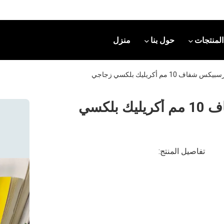
المنتجات
حول بنا
منزل
شفافية MMA لوح برسبيكس شفاف 10 مم أكريليك بلكسي
تفاصيل المنتج: