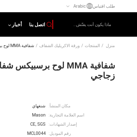
طلب اقتباس
Arabic
اتصل بنا
أخبار
منزل
/
المنتجات
/
ورقة الاكريليك الشفاف
/
شفافية MMA لوح برسبيكس شفاف 10 مم أكريليك بلكسي زجاجي
زجاجي
مكان المنشأ:
شنغهاي
اسم العلامة التجارية:
Mason
إصدار الشهادات:
CE, SGS
رقم الموديل:
MCL0044