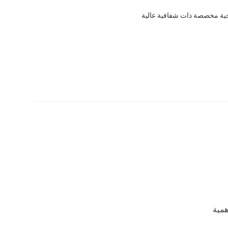
جية مخصصة ذات شفافية عالية
مية