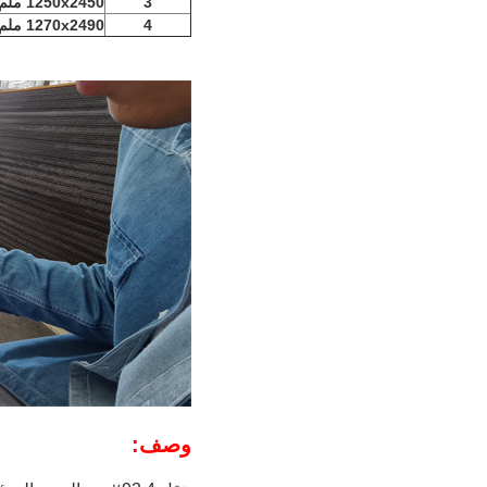
3
1250x2450 ملم
4
1270x2490 ملم
وصف: