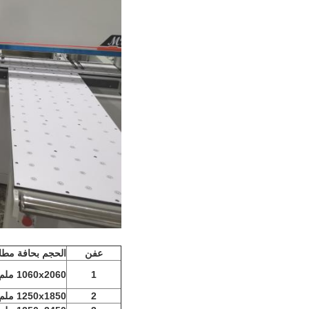
عفن
الحجم بحافة مطا
1
1060x2060 ملم
2
1250x1850 ملم