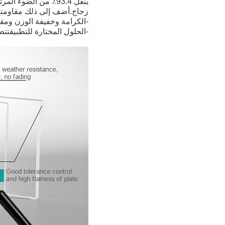
ينقل 93.4٪ من الضوء المرئي ولا يوجد أي منتج آخر يقدم ضوءًا أفضل
زجاج.أضف إلى ذلك مقاومته 
-الكرامة وخفيفة الوزن ومق
-الحلول المختارة للتطبيق
تتطل