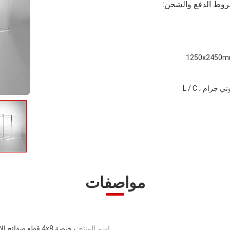
وط الدفع والشحن:
مواصفات
اسم المنتج:
رخيصة 4x8 قطع صفائح الاكريليك زجاج شبكي مخصصة لحجم للبيع