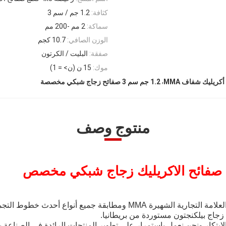
كثافة:
1.2 جم / سم 3
سماكة:
2 مم -200 مم
الوزن الصافي:
10.7 كجم
صفقة:
البليت / الكرتون
موك:
15 ن (ن> = 1)
,
1.2 جم سم 3 صفائح زجاج شبكي مخصصة
منتوج وصف
زجاج بيلكنجتون مستوردة من بريطانيا.
بتكار ونحن نعمل باستمرار على تطوير المنتجات الرائدة في الصناعة 