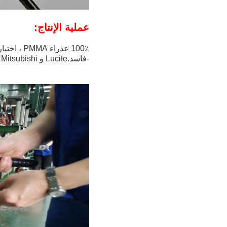
عملية الإنتاج:
100٪ عذراء PMMA ، اختيار المواد الخام صارم للغاية ومتقن
-فاسد.Lucite و Mitsubishi هما موردي المواد الخام على المدى الطويل.