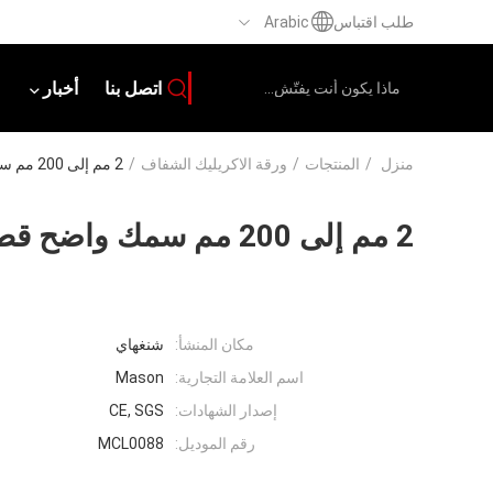
طلب اقتباس
Arabic
اتصل بنا
أخبار
منزل
/
المنتجات
/
ورقة الاكريليك الشفاف
/
2 مم إلى 200 مم سمك واضح قطع الاكريليك ورقة مخصصة
2 مم إلى 200 مم سمك واضح قطع الاكريليك ورقة مخصصة
مكان المنشأ:
شنغهاي
اسم العلامة التجارية:
Mason
إصدار الشهادات:
CE, SGS
رقم الموديل:
MCL0088