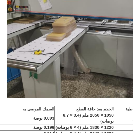
طية
الحجم بعد حافة القطع
السمك الموصى به
1050 × 2050 ملم (3.4 × 6.7
0.093 بوصة
بوصات)
1220 × 1830 ملم (4 × 6 بوصات)
0.196 بوصة