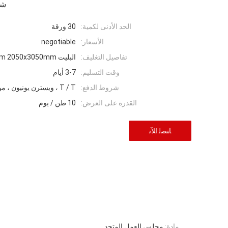
شر
الحد الأدنى لكمية:
30 ورقة
الأسعار:
negotiable
تفاصيل التغليف:
البليت 1250x2450mm 2050x3050mm
وقت التسليم:
3-7 أيام
شروط الدفع:
T / T ، ويسترن يونيون ، موني جرام ، L / C.
القدرة على العرض:
10 طن / يوم
ﺎﺘﺼﻟ ﺍﻶﻧ
مادة:
مجلس العمل المتحد