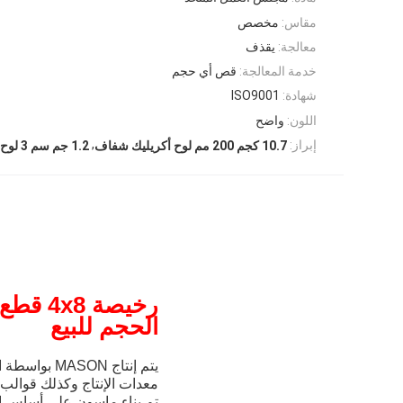
مقاس:
مخصص
معالجة:
يقذف
خدمة المعالجة:
قص أي حجم
شهادة:
ISO9001
اللون:
واضح
,
إبراز:
10.7 كجم 200 مم لوح أكريليك شفاف
1.2 جم سم 3 لوح أكريليك شفاف MMA
رخيصة 4x8 قطع صفائح الاكريليك زجاج شبكي مخصص
الحجم للبيع
يتم إنتاج MASON بواسطة العلامة التجارية الشهيرة MMA ومطابقة جميع أنواع أحدث خطوط التجميع المستوردة
معدات الإنتاج وكذلك قوالب 
تم بناء ماسون على أساس الا