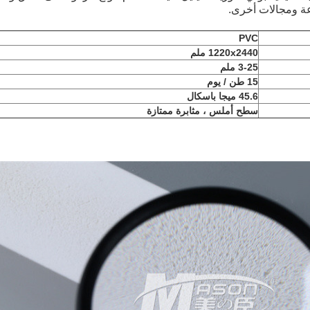
ة ومجالات أخرى.
PVC
1220x2440 ملم
3-25 ملم
15 طن / يوم
45.6 ميجا باسكال
سطح أملس ، مثابرة ممتازة