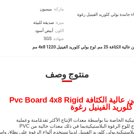
ماركة:
ميسون
ميزة:
صديقة للبيئة
اللون:
أبيض أسود
شهادة:
SGS
,
الية الكثافة 25 مم
لوح بولي كلوريد الفينيل 4x8 1220 مم
منتوج وصف
لكثافة Pvc Board 4x8 Rigid
كلوريد الفينيل رغوة
تيكية الخاصة بنا بواسطة معدات الإنتاج الأكثر تقدمًا
منة وعملية
للوح الرغوة البلاستيكية
بما في ذلك معدات خالية من PVC
استيكية.بولي كلوريد الفينيل لدينا
تستخدم ألواح الرغوة على نطاق واسع 