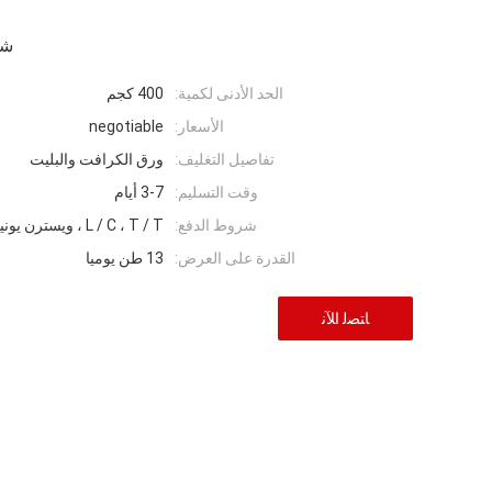
شر
الحد الأدنى لكمية:
400 كجم
الأسعار:
negotiable
تفاصيل التغليف:
ورق الكرافت والبليت
وقت التسليم:
3-7 أيام
شروط الدفع:
L / C ، T / T ، ويسترن يونيون ، موني جرام
القدرة على العرض:
13 طن يوميا
ﺎﺘﺼﻟ ﺍﻶﻧ