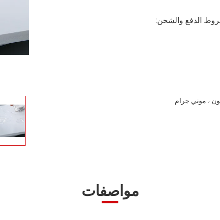
وط الدفع والشحن:
مواصفات