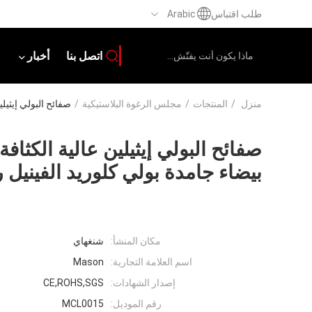
طلب اقتباس
Arabic
اتصل بنا
أخبار
منزل
/
المنتجات
/
مجلس الرغوة البلاستيكية
/
صفائح البولي إيثيلين عالية الكثافة Pvc المجلس 4 × 8
بيضاء جامدة بولي كلوريد الفينيل 
مكان المنشأ:
شنغهاي
اسم العلامة التجارية:
Mason
إصدار الشهادات:
CE,ROHS,SGS
رقم الموديل:
MCL0015