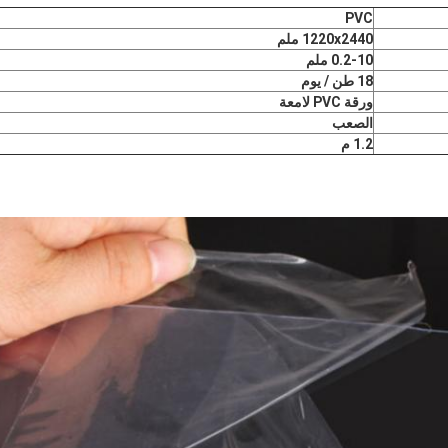
PVC
1220x2440 ملم
0.2-10 ملم
18 طن / يوم
ورقة PVC لامعة
الصعب
1.2 م