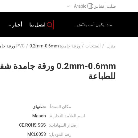
طلب اقتباس
Arabic
اتصل بنا
أخبار
منزل
/
المنتجات
/
ورقة جامدة PVC
0.2mm-0.6mm ورقة جامدة شفافة متجمد PVC جامدة للطباعة
/
للطباعة
مكان المنشأ:
شنغهاي
اسم العلامة التجارية:
Mason
إصدار الشهادات:
CE,ROHS,SGS
رقم الموديل:
MCL0058