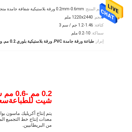
اسم المنتج:
0.2mm-0.6mm ورقة بلاستيكية شفافة جامدة متجمد البلاستيكية لطباعة سعر المصنع
بحجم:
1220x2440 ملم
كثافة:
1.2-1.46 جم / سم 3
سماكة:
0.2-10 ملم
,
,
إبراز:
طباعة ورقة جامدة PVC
ورقة بلاستيكية بلوري 0.2 مم
ورق
0.2 مم -0.6 مم شفافة جامدة متجمد
شيت للطباعة
سع
يتم إنتاج أكريليك ماسون بواسطة العلامة
معدات إنتاج خط التجميع المستوردة
من البريطانيين.