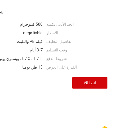
شر
الحد الأدنى لكمية:
500 كيلوجرام
الأسعار:
negotiable
تفاصيل التغليف:
فيلم PE والبليت
وقت التسليم:
3-7 أيام
شروط الدفع:
L / C ، T / T ، ويسترن يونيون ، موني جرام
القدرة على العرض:
13 طن يوميا
ﺎﺘﺼﻟ ﺍﻶﻧ