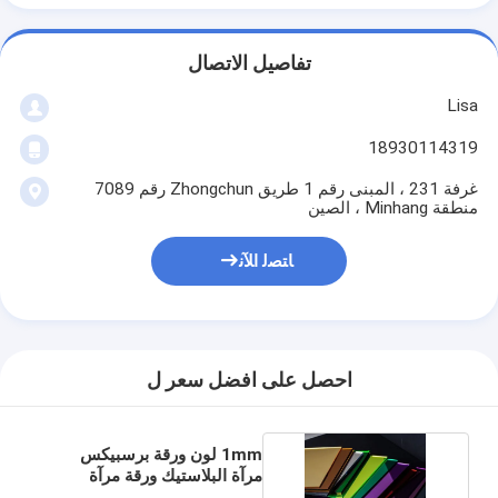
تفاصيل الاتصال
Lisa
18930114319
غرفة 231 ، المبنى رقم 1 طريق Zhongchun رقم 7089
منطقة Minhang ، الصين
ﺎﺘﺼﻟ ﺍﻶﻧ
احصل على افضل سعر ل
1mm لون ورقة برسبيكس
مرآة البلاستيك ورقة مرآة
الاكريليك للزينة