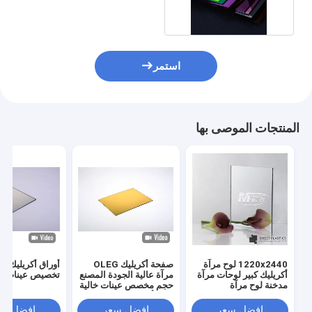
استمر
المنتجات الموصى بها
1220x2440 لوح مرآة
صفحة أكريليك OLEG
أوراق أكريليك مر
أكريليك كبير لوحات مرآة
مرآة عالية الجودة المصنع
تخصيص عينات مج
مدخنة لوح مرآة
حجم مخصص عينات خالية
من الألوان
افضل سعر
افضل سعر
افضل سع