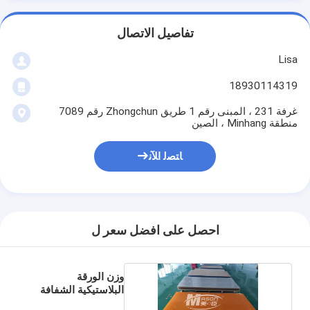
تفاصيل الاتصال
Lisa
18930114319
غرفة 231 ، المبنى رقم 1 طريق Zhongchun رقم 7089
منطقة Minhang ، الصين
ﺎﺘﺼﻟ ﺍﻶﻧ
احصل على افضل سعر ل
وزن الورقة
البلاستيكية الشفافة
ESD 5 مم للقسم