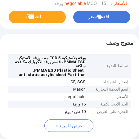
الأسعار：negotiable
MOQ：15 ورقة
افضل سعر
ﺎﺘﺼﻟ ﺍﻶﻧ
منتوج وصف
ورقة بلاستيكية ESD 5 مم ، ورقة بلاستيكية
PMMA ESD ، قسم ورقة الاكريليك مكافحة
تسليط الضوء
ساكنة
,
,
PMMA ESD Plastic Sheet
anti static acrylic sheet Partition
إصدار الشهادات
CE, SGS
اسم العلامة التجارية
Mason
الأسعار
negotiable
الحد الأدنى لكمية
15 ورقة
القدرة على العرض
10 طن / يوم
عرض المزيد