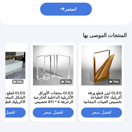
استمر
المنتجات الموصى بها
OLEG ليزر قطع ورقة
OLEG منتجات الأوراق
OLEG قطع صغ
أكريليك UV الطباعة
الأكريلية الداخلية الخارجية
الشكل المخصص
تخصيص العينات المجانية
الزخرفة 4 * 8ft تخصيص
الاكريليك قطع إ
مقاوم للآثار للحو
الأمنية
افضل سعر
افضل سعر
افضل سع