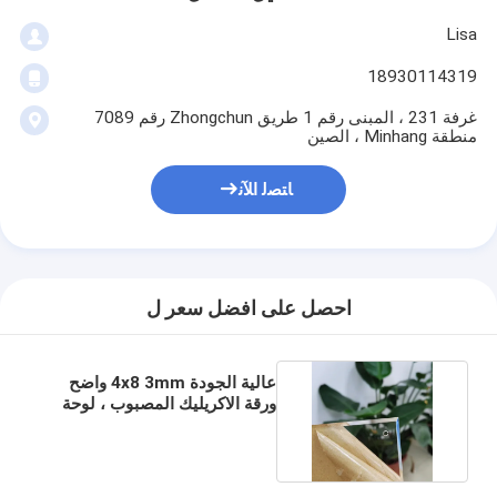
Lisa
18930114319
غرفة 231 ، المبنى رقم 1 طريق Zhongchun رقم 7089
منطقة Minhang ، الصين
ﺎﺘﺼﻟ ﺍﻶﻧ
احصل على افضل سعر ل
عالية الجودة 4x8 3mm واضح
ورقة الاكريليك المصبوب ، لوحة
الاكريليك شفافة